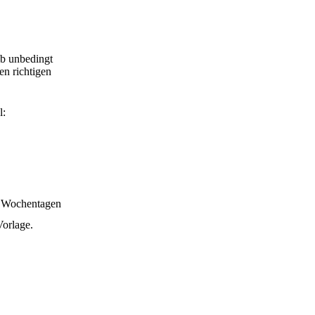
ib unbedingt
en richtigen
l:
n Wochentagen
Vorlage.