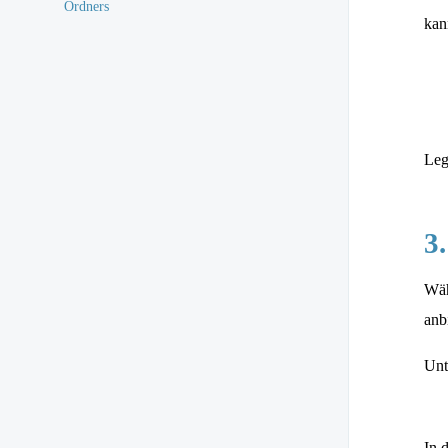
kan
Leg
3
Wäh
anb
Unt
In 