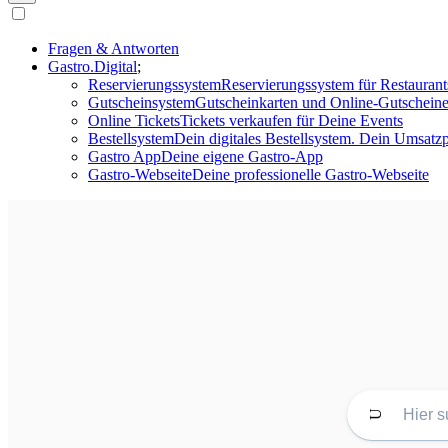
Fragen & Antworten
Gastro.Digital
Reservierungssystem
Reservierungssystem für Restaurant
Gutscheinsystem
Gutscheinkarten und Online-Gutscheine
Online Tickets
Tickets verkaufen für Deine Events
Bestellsystem
Dein digitales Bestellsystem. Dein Umsatzp
Gastro App
Deine eigene Gastro-App
Gastro-Webseite
Deine professionelle Gastro-Webseite