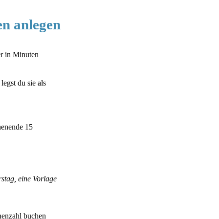
en anlegen
er in Minuten
egst du sie als
henende 15
rstag, eine Vorlage
onenzahl buchen