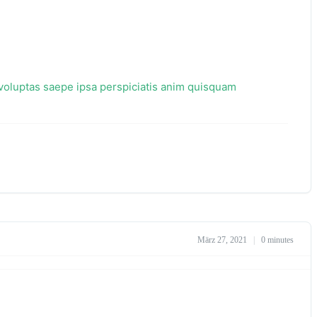
 voluptas saepe ipsa perspiciatis anim quisquam
März 27, 2021
|
0 minutes