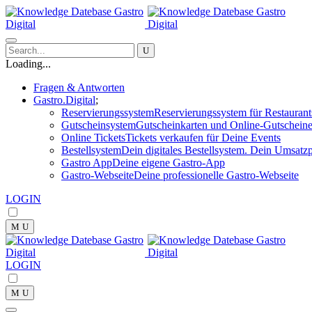
Skip
to
content
Loading...
Fragen & Antworten
Gastro.Digital
Reservierungssystem
Reservierungssystem für Restaurant
Gutscheinsystem
Gutscheinkarten und Online-Gutscheine
Online Tickets
Tickets verkaufen für Deine Events
Bestellsystem
Dein digitales Bestellsystem. Dein Umsatzp
Gastro App
Deine eigene Gastro-App
Gastro-Webseite
Deine professionelle Gastro-Webseite
LOGIN
LOGIN