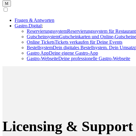
Mobile
Fragen & Antworten
Gastro.Digital
Navigation
Reservierungssystem
Reservierungssystem für Restaurant
Gutscheinsystem
Gutscheinkarten und Online-Gutscheine
Online Tickets
Tickets verkaufen für Deine Events
Bestellsystem
Dein digitales Bestellsystem. Dein Umsatzp
Gastro App
Deine eigene Gastro-App
Gastro-Webseite
Deine professionelle Gastro-Webseite
Licensing & Support