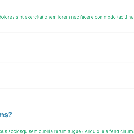
olores sint exercitationem lorem nec facere commodo taciti natu
rms?
bus sociosqu sem cubilia rerum augue? Aliquid, eleifend cillum?