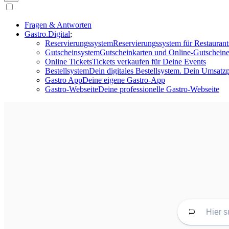
Fragen & Antworten
Gastro.Digital
Reservierungssystem
Reservierungssystem für Restaurant
Gutscheinsystem
Gutscheinkarten und Online-Gutscheine
Online Tickets
Tickets verkaufen für Deine Events
Bestellsystem
Dein digitales Bestellsystem. Dein Umsatzp
Gastro App
Deine eigene Gastro-App
Gastro-Webseite
Deine professionelle Gastro-Webseite