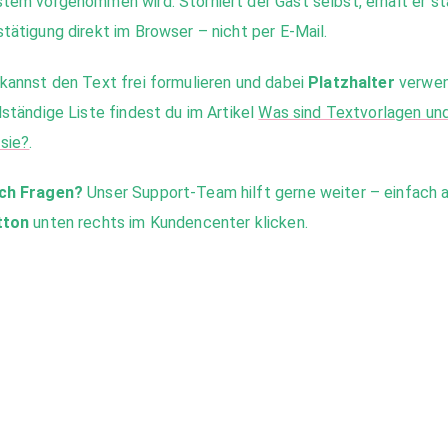
tem vorgenommen wird. Storniert der Gast selbst, erhält er s
tätigung direkt im Browser – nicht per E-Mail.
kannst den Text frei formulieren und dabei
Platzhalter
verwen
lständige Liste findest du im Artikel
Was sind Textvorlagen und
 sie?
.
ch Fragen?
Unser Support-Team hilft gerne weiter – einfach 
tton
unten rechts im Kundencenter klicken.