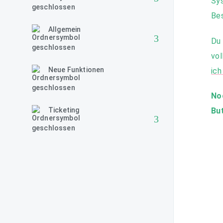
Sys
Bes
Allgemein
Du 
vol
Neue Funktionen
ich
No
Ticketing
Bu