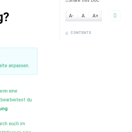
Share this Doc
g?
A-
A
A+
CONTENTS
r
alte anpassen.
wenn eine
 bearbeitest du
rung
.
urch euch im