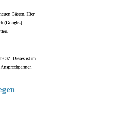
 neuen Gästen. Hier
ach
(Google-)
rden.
ack‘. Dieses ist im
 Ansprechpartner,
egen