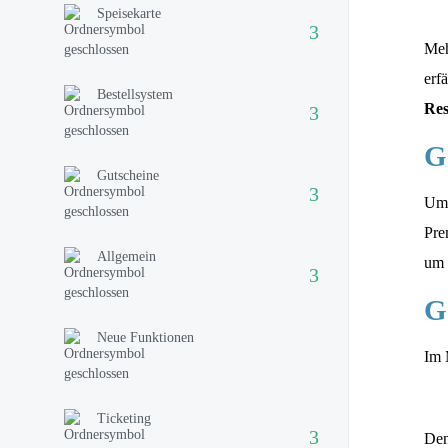
Speisekarte
Me
erf
Bestellsystem
Res
G
Gutscheine
Um 
Pre
Allgemein
um 
G
Neue Funktionen
Im 
Ticketing
Den