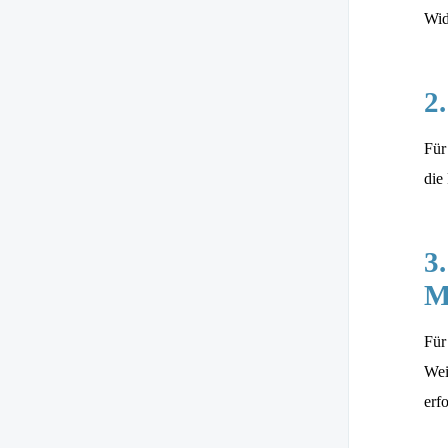
Wid
2
Für
die
3
M
Für
Wei
erfo