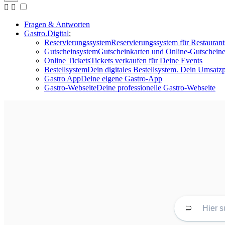
Fragen & Antworten
Gastro.Digital
Reservierungssystem
Reservierungssystem für Restaurant
Gutscheinsystem
Gutscheinkarten und Online-Gutscheine
Online Tickets
Tickets verkaufen für Deine Events
Bestellsystem
Dein digitales Bestellsystem. Dein Umsatzp
Gastro App
Deine eigene Gastro-App
Gastro-Webseite
Deine professionelle Gastro-Webseite