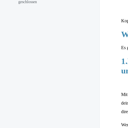
Kop
W
Es 
1
u
Mit
dei
dir
Wen