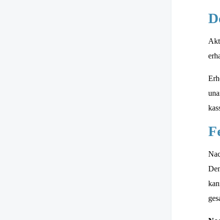
D
Akt
erh
Erh
una
kas
F
Nac
Den
kan
ges