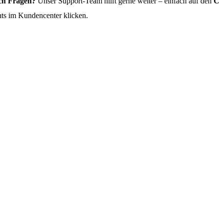
ch Fragen?
Unser Support-Team hilft gerne weiter – einfach auf den
C
hts im Kundencenter klicken.